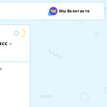
Мы Вконтакте
сс -
р.