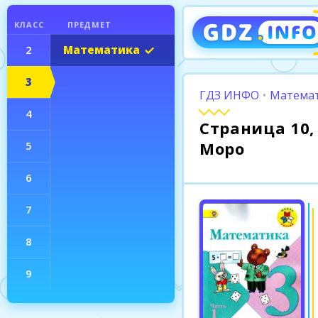
КЛАСС
ПРЕДМЕТ
2
Математика
3
ГДЗ ИНФО
•
Математ
4
Страница 10, 
Моро
5
6
7
8
9