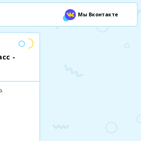
Мы Вконтакте
сс -
р.