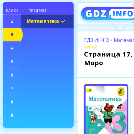
КЛАСС
ПРЕДМЕТ
2
Математика
3
ГДЗ ИНФО
•
Математ
4
Страница 17, 
Моро
5
6
7
8
9