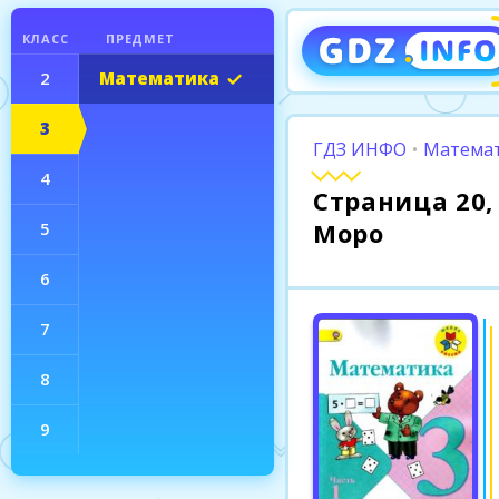
КЛАСС
ПРЕДМЕТ
2
Математика
3
ГДЗ ИНФО
•
Математ
4
Страница 20,
Моро
5
6
7
8
9