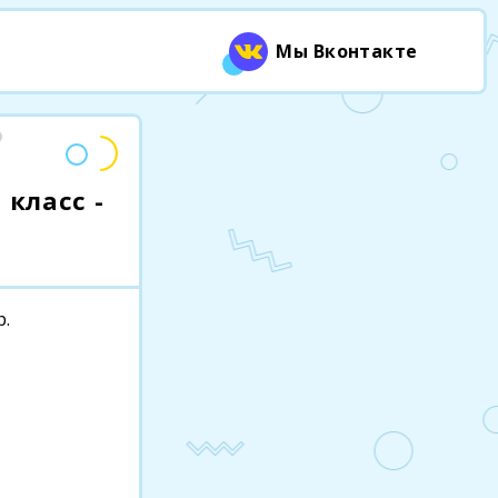
Мы Вконтакте
 класс -
р.