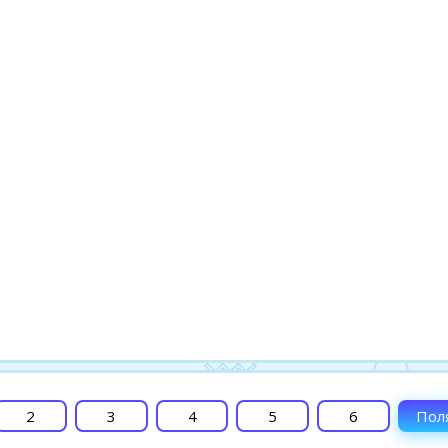
2
3
4
5
6
Пол