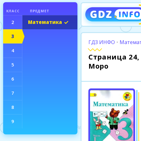
КЛАСС
ПРЕДМЕТ
2
Математика
3
ГДЗ ИНФО
•
Математ
4
Страница 24, 
Моро
5
6
7
8
9