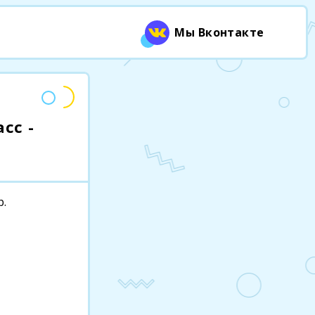
Мы Вконтакте
сс -
р.