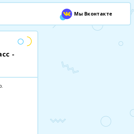
Мы Вконтакте
сс -
р.