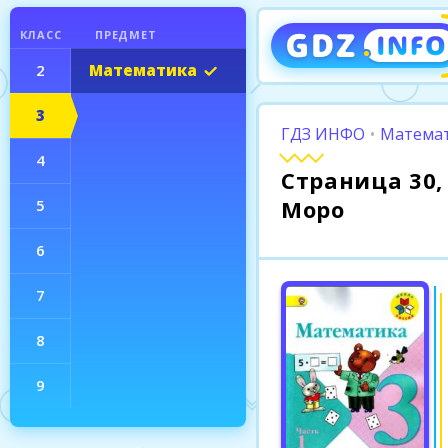
КЛАСС
ПРЕДМЕТ
2
Математика
3
ГДЗ ИНФО
•
Математ
4
Страница 30, 
Моро
5
6
7
8
9