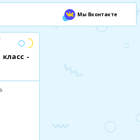
Мы Вконтакте
 класс -
р.