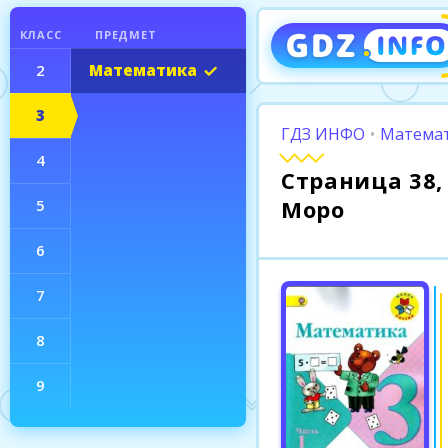
КЛАСС
ПРЕДМЕТ
2
Математика
3
ГДЗ ИНФО
•
Математ
4
Страница 38,
Моро
5
6
7
8
9