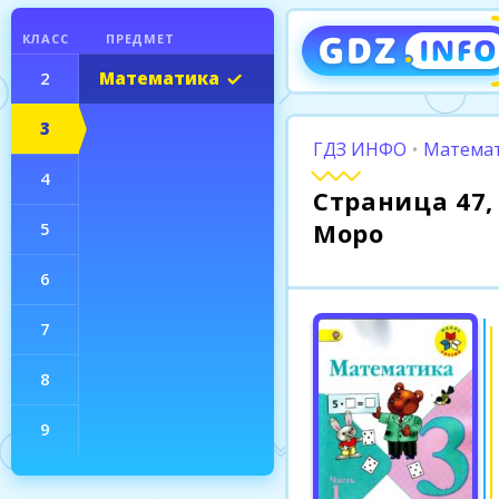
КЛАСС
ПРЕДМЕТ
2
Математика
3
ГДЗ ИНФО
•
Математ
4
Страница 47, 
Моро
5
6
7
8
9