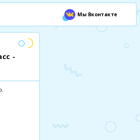
Мы Вконтакте
сс -
р.