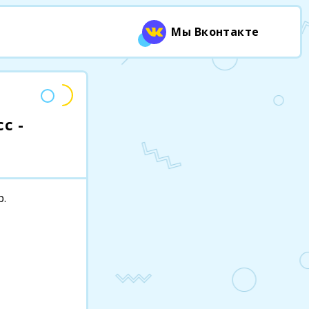
Мы Вконтакте
с -
р.