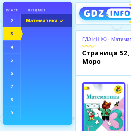
КЛАСС
ПРЕДМЕТ
2
Математика
3
ГДЗ ИНФО
•
Математ
4
Страница 52, 
Моро
5
6
7
8
9