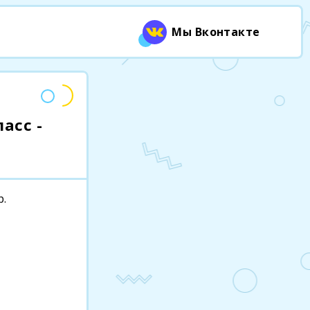
Мы Вконтакте
асс -
р.