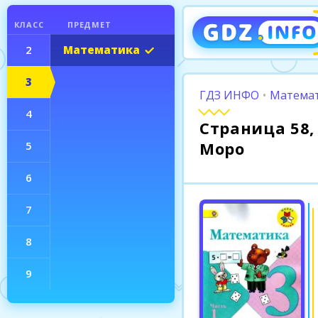
КЛАСС
ПРЕДМЕТ
2
Математика
3
ГДЗ ИНФО
•
Математ
4
Страница 58, 
Моро
5
6
7
8
9