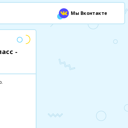
Мы Вконтакте
асс -
р.