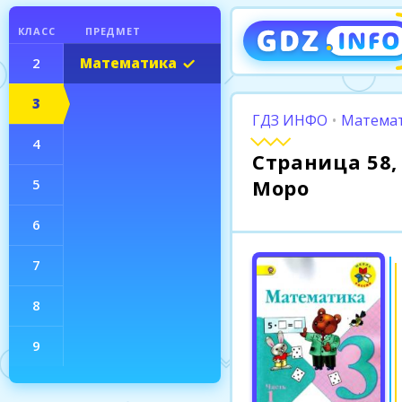
КЛАСС
ПРЕДМЕТ
2
Математика
3
ГДЗ ИНФО
•
Математ
4
Страница 58, 
Моро
5
6
7
8
9