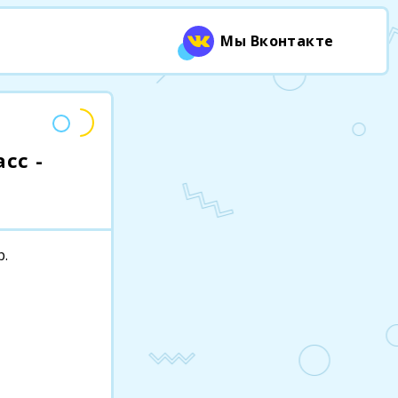
Мы Вконтакте
сс -
р.