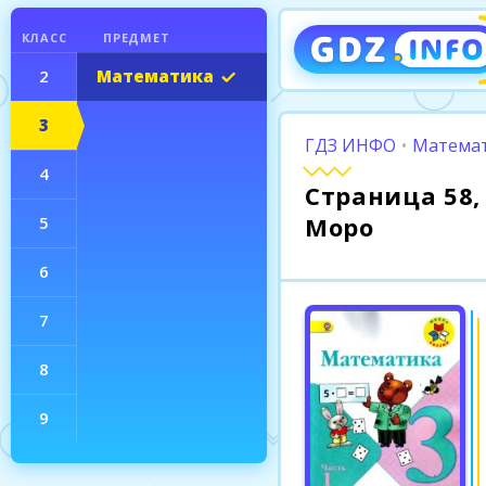
КЛАСС
ПРЕДМЕТ
2
Математика
3
ГДЗ ИНФО
•
Математ
4
Страница 58, 
Моро
5
6
7
8
9