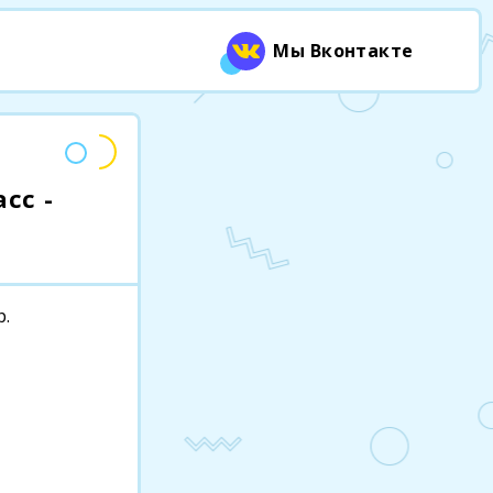
Мы Вконтакте
сс -
р.