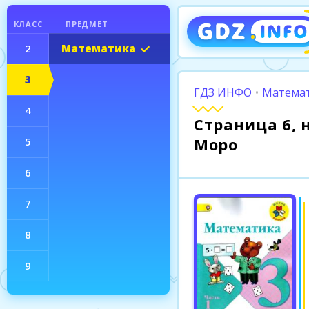
КЛАСС
ПРЕДМЕТ
2
Математика
3
ГДЗ ИНФО
•
Математ
4
Страница 6, 
Моро
5
6
7
8
9