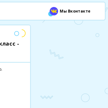
Мы Вконтакте
класс -
р.