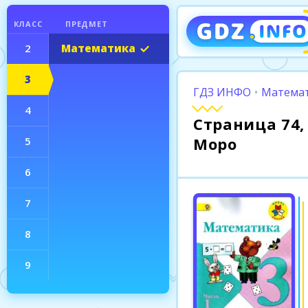
КЛАСС
ПРЕДМЕТ
2
Математика
3
ГДЗ ИНФО
•
Математ
4
Страница 74, 
Моро
5
6
7
8
9