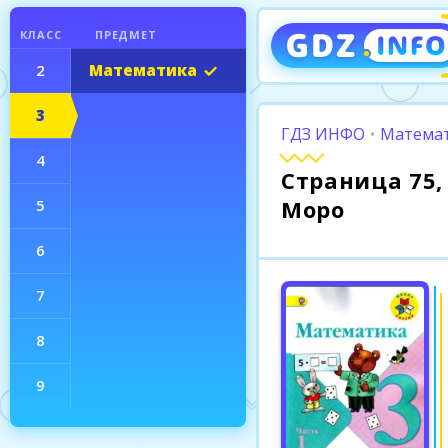
КЛАСС
ПРЕДМЕТ
2
Математика
3
ГДЗ ИНФО
•
Математ
4
Страница 75, 
Моро
5
6
7
8
9