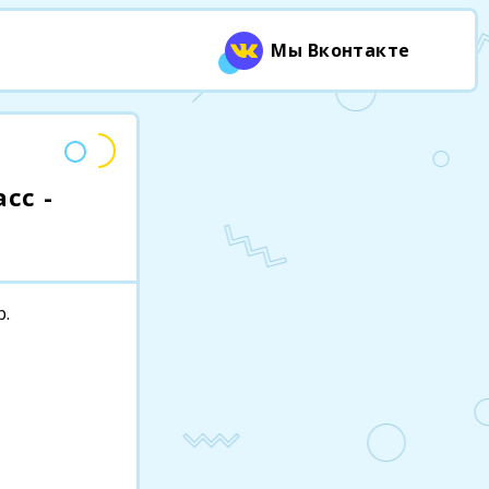
Мы Вконтакте
сс -
р.