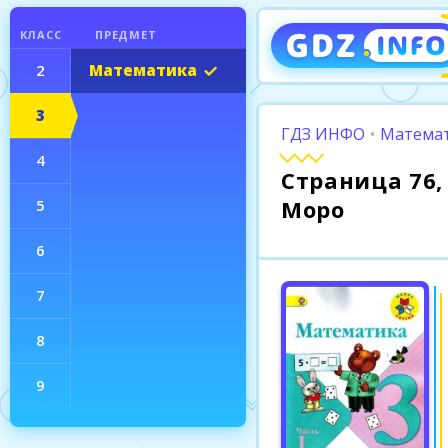
КЛАСС
ПРЕДМЕТ
2
Математика
3
ГДЗ ИНФО
•
Математ
4
Страница 76, 
Моро
5
6
7
8
9