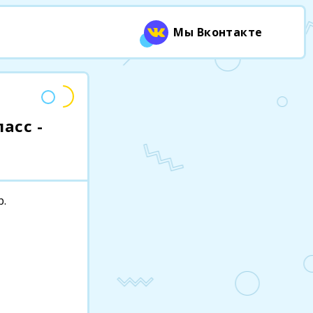
Мы Вконтакте
асс -
р.