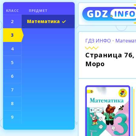
КЛАСС
ПРЕДМЕТ
2
Математика
3
ГДЗ ИНФО
•
Математ
4
Страница 76, 
Моро
5
6
7
8
9