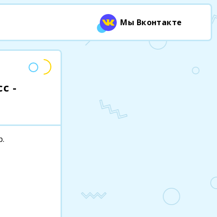
Мы Вконтакте
с -
р.