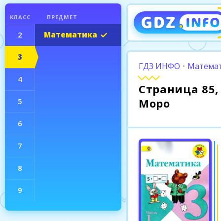
КЛАСС
ПРЕДМЕТ
2
Математика
3
ГДЗ ИНФО
•
Математ
4
Страница 85, 
Моро
5
6
7
8
9