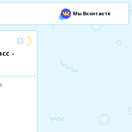
Мы Вконтакте
сс -
р.