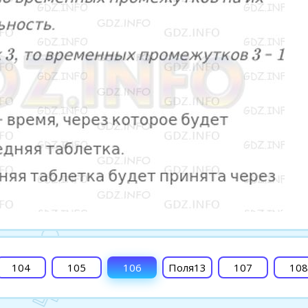
104
105
106
Поля13
107
108