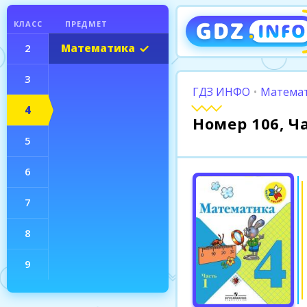
КЛАСС
ПРЕДМЕТ
2
Математика
3
ГДЗ ИНФО
•
Математ
4
Номер 106, Ч
5
6
7
8
9