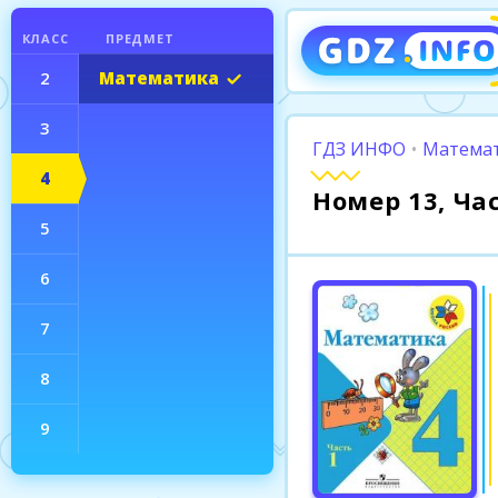
КЛАСС
ПРЕДМЕТ
2
Математика
3
ГДЗ ИНФО
•
Математ
4
Номер 13, Ча
5
6
7
8
9