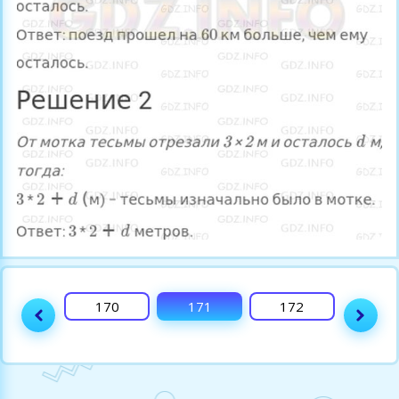
169
170
171
172
173