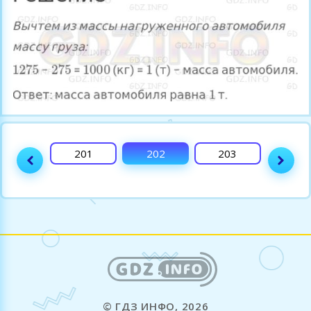
200
201
202
203
204
© ГДЗ ИНФО, 2026