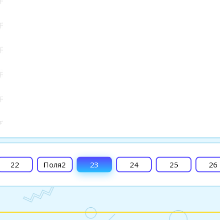
22
Поля2
23
24
25
26