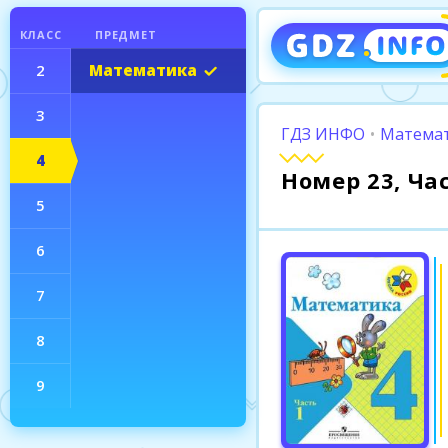
КЛАСС
ПРЕДМЕТ
2
Математика
3
ГДЗ ИНФО
•
Математ
4
Номер 23, Ча
5
6
7
8
9