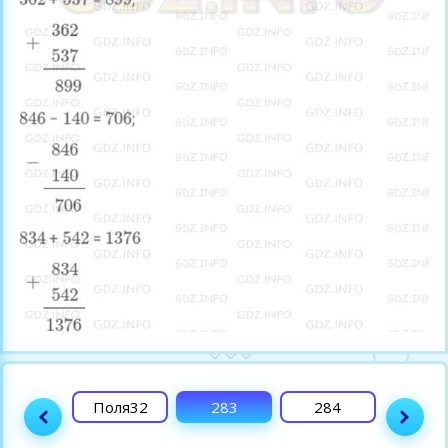
282
Поля32
283
284
285