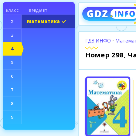
КЛАСС
ПРЕДМЕТ
2
Математика
3
ГДЗ ИНФО
•
Математ
4
Номер 298, Ч
5
6
7
8
9