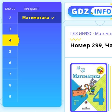
КЛАСС
ПРЕДМЕТ
2
Математика
3
ГДЗ ИНФО
•
Математ
4
Номер 299, Ч
5
6
7
8
9