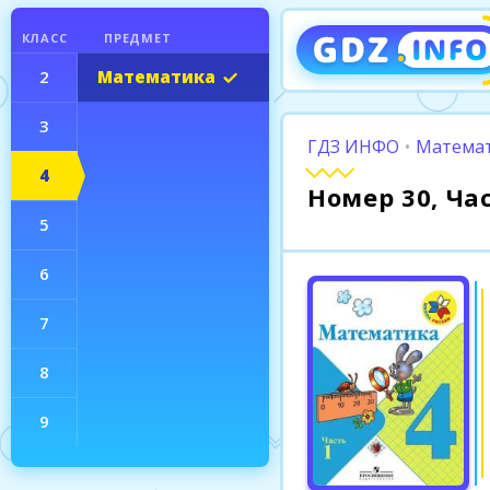
КЛАСС
ПРЕДМЕТ
2
Математика
3
ГДЗ ИНФО
•
Математ
4
Номер 30, Ча
5
6
7
8
9