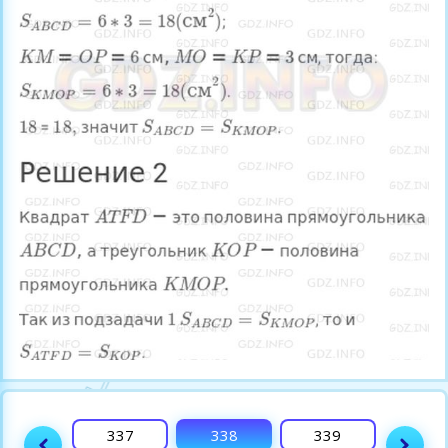
336
337
338
339
Поля