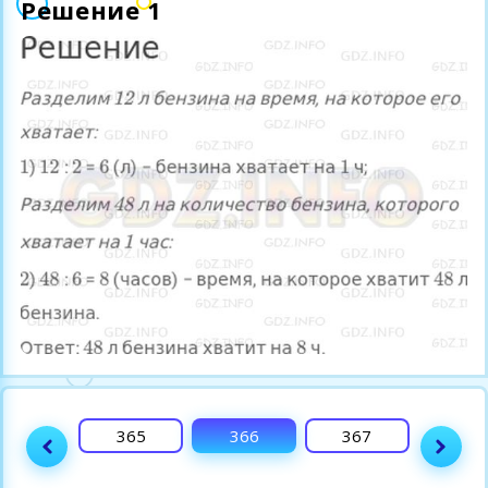
Решение 1
364
365
366
367
368