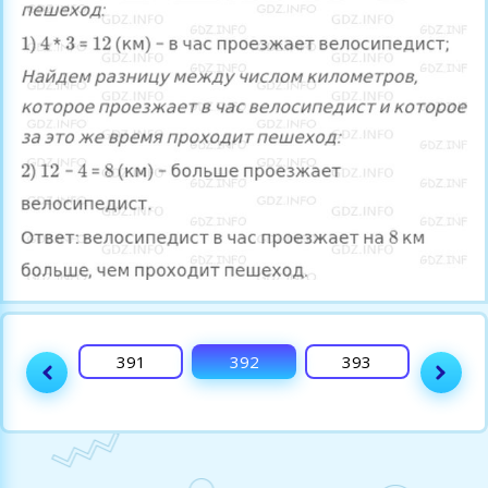
390
391
392
393
394