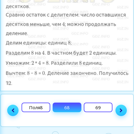
67
Поля8
68
69
70