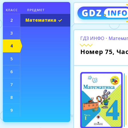
КЛАСС
ПРЕДМЕТ
2
Математика
3
ГДЗ ИНФО
•
Математ
4
Номер 75, Ча
5
6
7
8
9