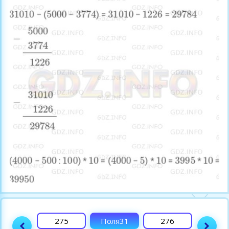
274
275
Поля31
276
277