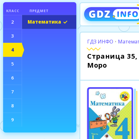
КЛАСС
ПРЕДМЕТ
2
Математика
3
ГДЗ ИНФО
•
Математ
4
Страница 35, 
Моро
5
6
7
8
9