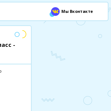
Мы Вконтакте
асс -
р