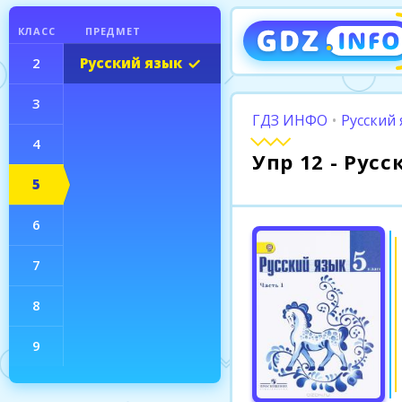
КЛАСС
ПРЕДМЕТ
2
Русский язык
3
ГДЗ ИНФО
•
Русский 
4
Упр 12 - Рус
5
6
7
8
9