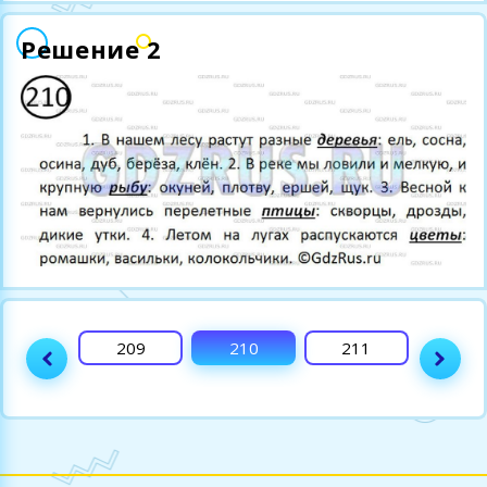
Решение 2
208
209
210
211
212