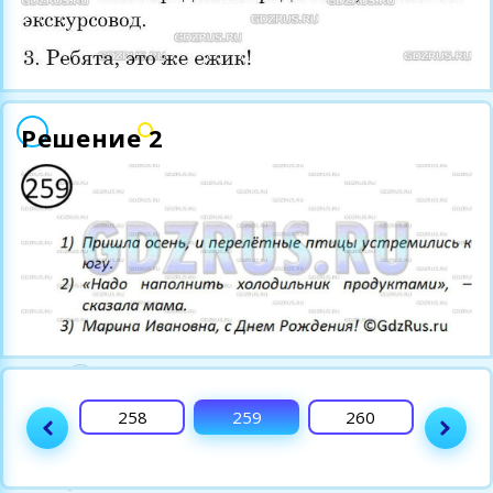
Решение 2
257
258
259
260
261