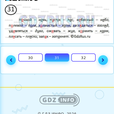
29
30
31
32
33
© ГДЗ ИНФО, 2026