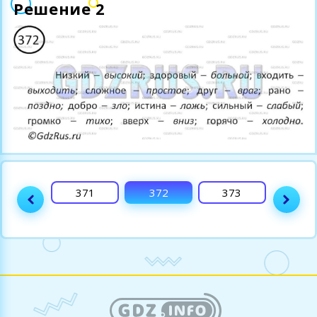
Решение 2
370
371
372
373
374