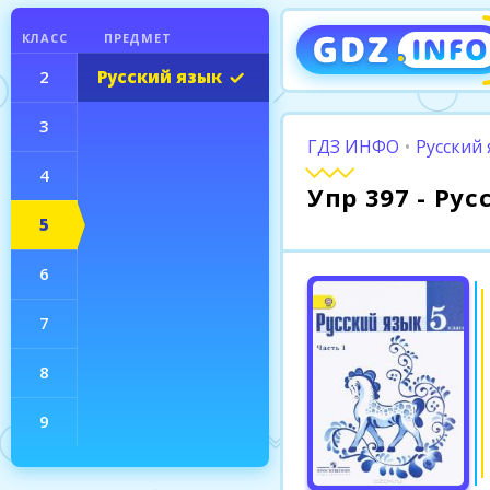
КЛАСС
ПРЕДМЕТ
2
Русский язык
3
ГДЗ ИНФО
•
Русский 
4
Упр 397 - Ру
5
6
7
8
9