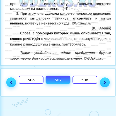
505
506
507
508
509