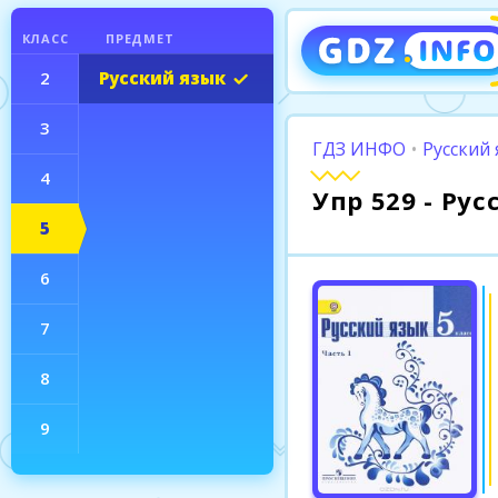
КЛАСС
ПРЕДМЕТ
2
Русский язык
3
ГДЗ ИНФО
•
Русский 
4
Упр 529 - Ру
5
6
7
8
9