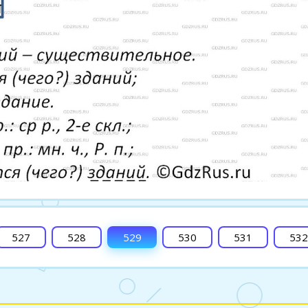
527
528
529
530
531
532