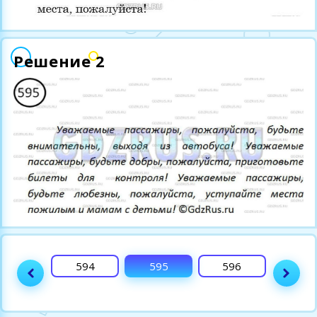
Решение 2
593
594
595
596
597