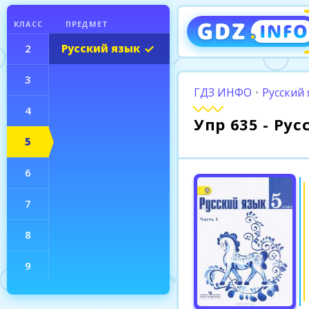
КЛАСС
ПРЕДМЕТ
2
Русский язык
3
ГДЗ ИНФО
•
Русский 
4
Упр 635 - Ру
5
6
7
8
9