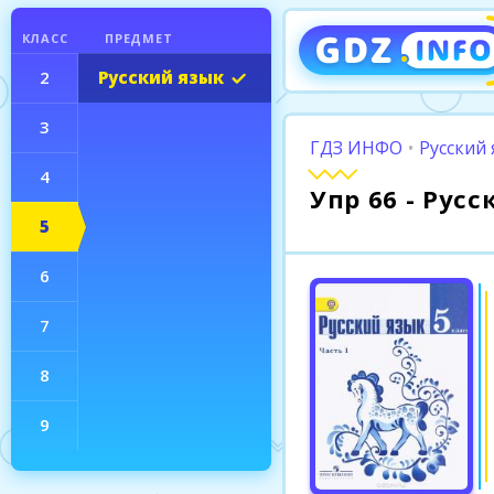
КЛАСС
ПРЕДМЕТ
2
Русский язык
3
ГДЗ ИНФО
•
Русский 
4
Упр 66 - Рус
5
6
7
8
9