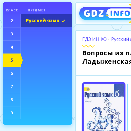
КЛАСС
ПРЕДМЕТ
2
Русский язык
3
ГДЗ ИНФО
•
Русский 
4
Вопросы из п
Ладыженска
5
6
7
8
9