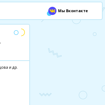
Мы Вконтакте
-
цова и др.