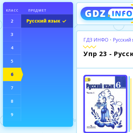
КЛАСС
ПРЕДМЕТ
2
Русский язык
3
ГДЗ ИНФО
•
Русский 
4
Упр 23 - Рус
5
6
7
8
9