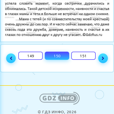
148
149
150
151
152
© ГДЗ ИНФО, 2026