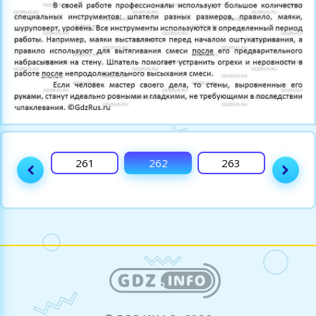
260
261
262
263
264